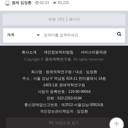
원제 임정환
02-23
50,220
전체 13건
1 페이지
회사소개
개인정보처리방침
서비스이용약관
Copyright ©
원제역학연구원.
All rights reserved.
회사명 : 원제역학연구원 / 대표 : 임정환
주소 : 서울 강남구 역삼동 824-11 한라클래식 14층
1403-1호 원제역학연구원
사업자 등록번호 : 119-90-99564
전화 : 010-2263-9194
통신판매업신고번호 : 제2012-서울강남-00816호
개인정보관리책임자 : 임정환
PC 버전으로 보기