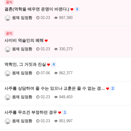
공지
결혼(역학을 배우면 운명이 바뀐다.)
4
원제 임정환
02-23
997,390
공지
사이비 역술인의 폐해
원제 임정환
02-23
330,273
역학인, 그 거짓과 진실
4
원제 임정환
07-06
962,377
사주를 상담하여 줄 수는 있으나 교훈은 줄 수 없는 경…
2
원제 임정환
02-23
949,403
사주를 무조건 부정하던 경우
1
원제 임정환
02-23
951,997