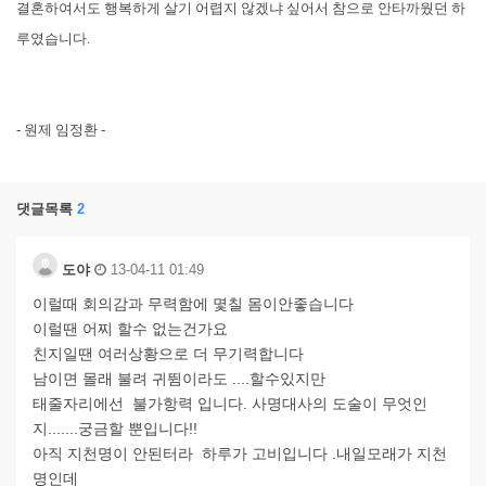
결혼하여서도 행복하게 살기 어렵지 않겠냐 싶어서 참으로 안타까웠던 하
루였습니다.
- 원제 임정환 -
댓글목록
2
도야
13-04-11 01:49
이럴때 회의감과 무력함에 몇칠 몸이안좋습니다
이럴땐 어찌 할수 없는건가요
친지일땐 여러상황으로 더 무기력합니다
남이면 몰래 불려 귀뜀이라도 ....할수있지만
태줄자리에선 불가항력 입니다. 사명대사의 도술이 무엇인
지.......궁금할 뿐입니다!!
아직 지천명이 안된터라 하루가 고비입니다 .내일모래가 지천
명인데