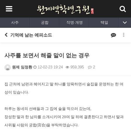
사주
궁합
작명·개명
택일
출산택일
육효
평생사주
동영상강의
기억에 남는 에피소드
사주를 보면서 해줄 말이 없는 경우
원제 임정환
12-02-23 19:24
959,395
2
본문
집 근처에 남편과 헤어지고 딸 하나를 양육하면서 술집을 운영하는 한 여
성이 있습니다.
하루는 동네의 선배들과 그 집에 술을 먹으러 갔는데,
장성한 딸과 한 남자를 소개시키며 20여 일 뒤에 결혼한다고 하면서 딸과
사위될 사람의 궁합(宮合)을 부탁하였습니다.