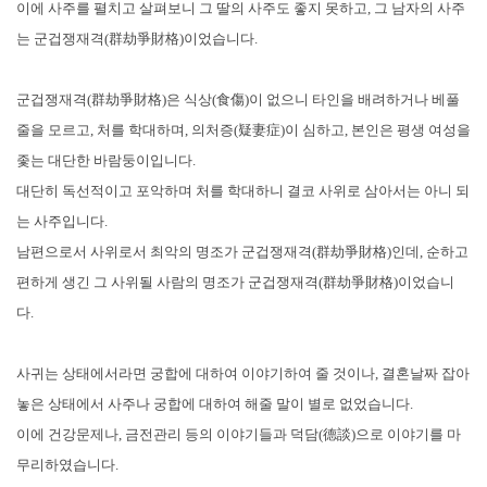
이에 사주를 펼치고 살펴보니 그 딸의 사주도 좋지 못하고, 그 남자의 사주
는 군겁쟁재격(群劫爭財格)이었습니다.
군겁쟁재격(群劫爭財格)은 식상(食傷)이 없으니 타인을 배려하거나 베풀
줄을 모르고, 처를 학대하며, 의처증(疑妻症)이 심하고, 본인은 평생 여성을
좇는 대단한 바람둥이입니다.
대단히 독선적이고 포악하며 처를 학대하니 결코 사위로 삼아서는 아니 되
는 사주입니다.
남편으로서 사위로서 최악의 명조가 군겁쟁재격(群劫爭財格)인데, 순하고
편하게 생긴 그 사위될 사람의 명조가 군겁쟁재격(群劫爭財格)이었습니
다.
사귀는 상태에서라면 궁합에 대하여 이야기하여 줄 것이나, 결혼날짜 잡아
놓은 상태에서 사주나 궁합에 대하여 해줄 말이 별로 없었습니다.
이에 건강문제나, 금전관리 등의 이야기들과 덕담(德談)으로 이야기를 마
무리하였습니다.