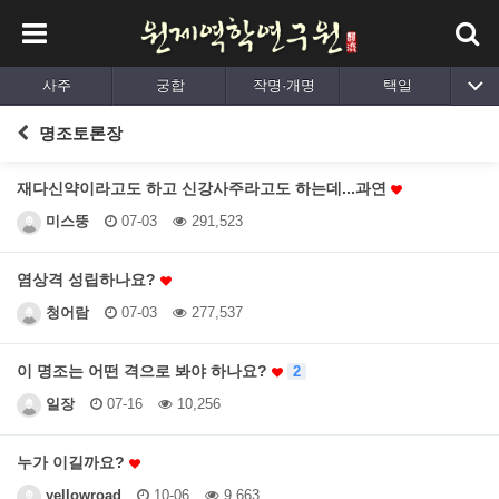
사주
궁합
작명·개명
택일
출산택일
육효
평생사주
동영상강의
명조토론장
재다신약이라고도 하고 신강사주라고도 하는데...과연
미스뚱
07-03
291,523
염상격 성립하나요?
청어람
07-03
277,537
이 명조는 어떤 격으로 봐야 하나요?
2
일장
07-16
10,256
누가 이길까요?
yellowroad
10-06
9,663